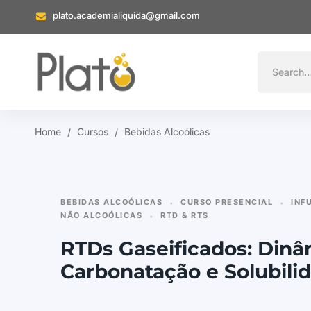
plato.academialiquida@gmail.com
Home
Cursos
Bebidas Alcoólicas
BEBIDAS ALCOÓLICAS
CURSO PRESENCIAL
INF
•
•
NÃO ALCOÓLICAS
RTD & RTS
•
RTDs Gaseificados: Dinâ
Carbonatação e Solubili