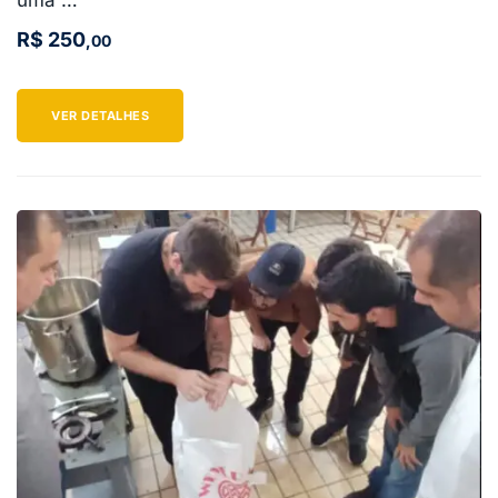
uma …
R$
250
,00
VER DETALHES