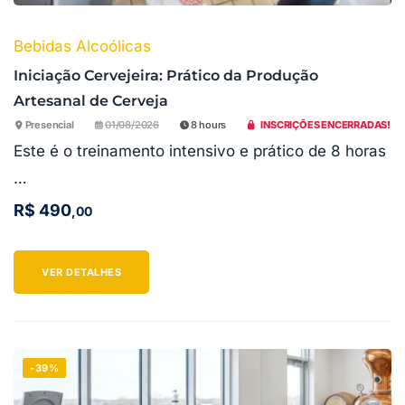
Bebidas Alcoólicas
Iniciação Cervejeira: Prático da Produção
Artesanal de Cerveja
Presencial
01/08/2026
8 hours
INSCRIÇÕES ENCERRADAS!
Este é o treinamento intensivo e prático de 8 horas
…
R$
490
,00
VER DETALHES
-39%