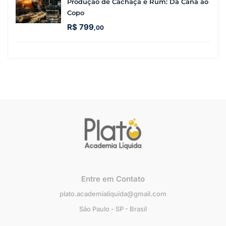
Produção de Cachaça e Rum: Da Cana ao
Copo
R$
799
,00
Entre em Contato
plato.academialiquida@gmail.com
São Paulo - SP - Brasil