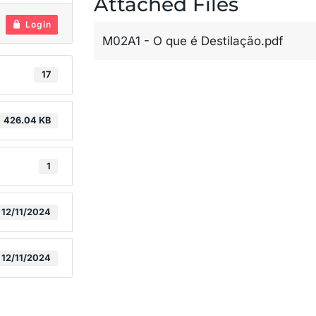
Attached Files
Login
M02A1 - O que é Destilação.pdf
17
426.04 KB
1
12/11/2024
12/11/2024