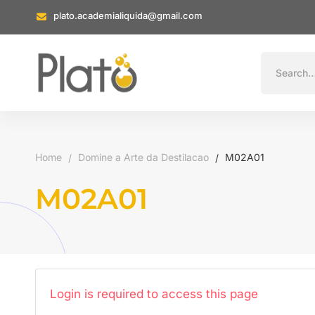
plato.academialiquida@gmail.com
Home
Domine a Arte da Destilacao
M02A01
M02A01
Login is required to access this page