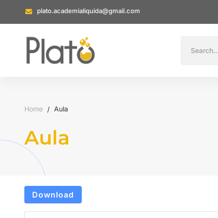
plato.academialiquida@gmail.com
Home
Aula
Aula
Download