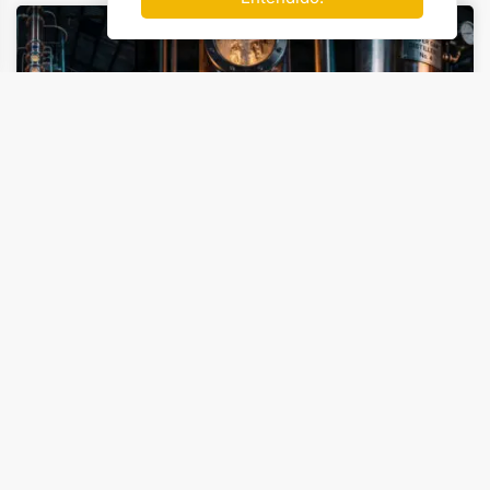
Iniciante
Bebidas Alcoólicas
Produção de Destilados Neutros: Do
Processo de Retificação à Pureza da
Vodka