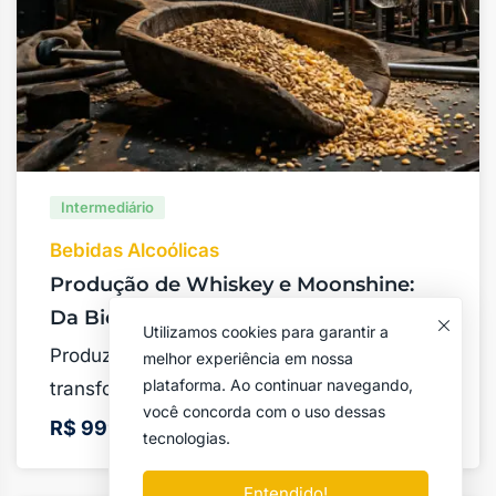
Intermediário
Bebidas Alcoólicas
Produção de Whiskey e Moonshine:
Da Bioquímica do Grão à Destilação
Utilizamos cookies para garantir a
Produzir Moonshine e Whiskey é dominar a
melhor experiência em nossa
plataforma. Ao continuar navegando,
transformação do amido …
você concorda com o uso dessas
R$
999
,00
tecnologias.
Entendido!