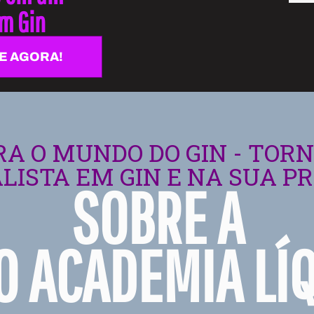
em Gin
E AGORA!
A O MUNDO DO GIN - TOR
ALISTA EM GIN E NA SUA P
SOBRE A
O ACADEMIA LÍ