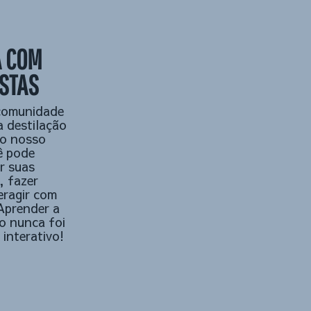
A COM
STAS
comunidade
a destilação
o nosso
ê pode
r suas
, fazer
eragir com
Aprender a
ão nunca foi
 interativo!